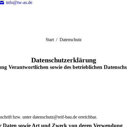
info@tw-as.de
Sie befinden sich hier:
Start
Datenschutz
Datenschutzerklärung
ng Verantwortlichen sowie des betrieblichen Datensch
nschrift bzw. unter datenschutz@reif-bau.de erreichbar.
r Daten sowie Art und Zweck von deren Verwendung